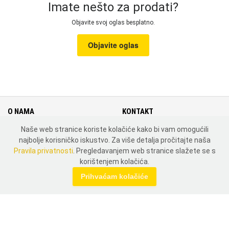
Imate nešto za prodati?
Objavite svoj oglas besplatno.
Objavite oglas
O NAMA
KONTAKT
Naše web stranice koriste kolačiće kako bi vam omogućili
Cjenik
Kontakt
najbolje korisničko iskustvo. Za više detalja pročitajte naša
Uvjeti i pravila korištenja
Mapa weba
Pravila privatnosti
. Pregledavanjem web stranice slažete se s
Pravila privatnosti
Zemlje
korištenjem kolačića.
MOJ PROFIL
Prihvaćam kolačiće
Prijavi se
Registriraj se
DRUŠTVENE MREŽE