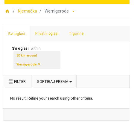
Njemačka
Wernigerode
Svi oglasi
Privatni oglasi
Trgovine
Svi oglasi
within
20 km around
Wernigerode
FILTERI
SORTIRAJ PREMA
No result. Refine your search using other criteria.