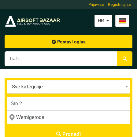
Prijavi se
Registriraj se
HR
Postavi oglas
Sve kategorije
Pronađi