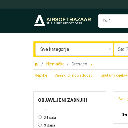
Sve kategorije
Njemačka
Dresden
Replike
Vanjski dijelovi i dodaci
Unutarnji dijelovi
Svi o
OBJAVLJENI ZADNJIH
Svi
24 sata
3 dana