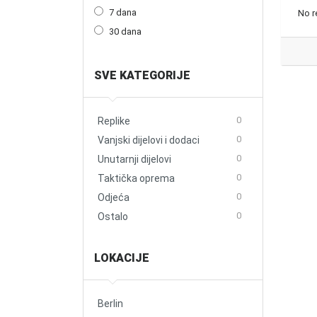
7 dana
No r
30 dana
SVE KATEGORIJE
0
Replike
0
Vanjski dijelovi i dodaci
0
Unutarnji dijelovi
0
Taktička oprema
0
Odjeća
0
Ostalo
LOKACIJE
Berlin