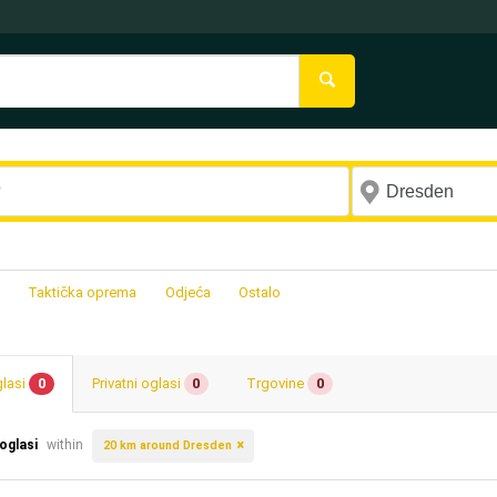
Taktička oprema
Odjeća
Ostalo
glasi
0
Privatni oglasi
0
Trgovine
0
 oglasi
within
20 km around Dresden