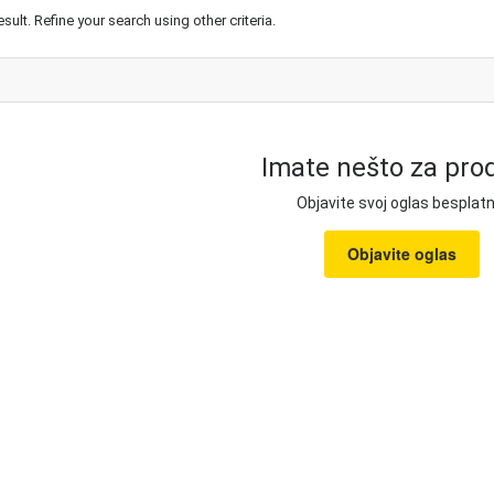
esult. Refine your search using other criteria.
Imate nešto za prod
Objavite svoj oglas besplatn
Objavite oglas