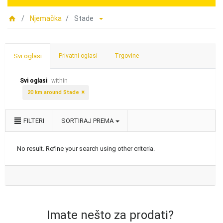
Njemačka
Stade
Svi oglasi
Privatni oglasi
Trgovine
Svi oglasi
within
20 km around Stade
FILTERI
SORTIRAJ PREMA
No result. Refine your search using other criteria.
Imate nešto za prodati?