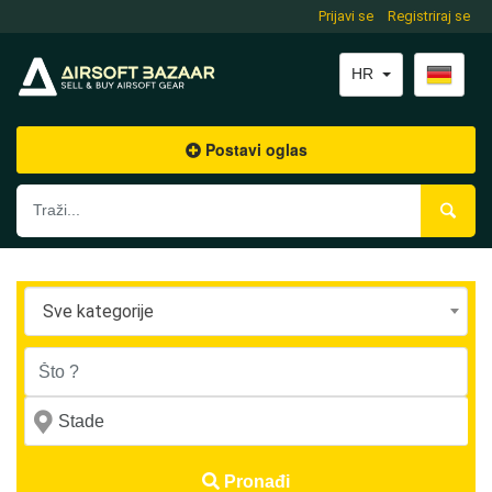
Prijavi se
Registriraj se
HR
Postavi oglas
Sve kategorije
Pronađi