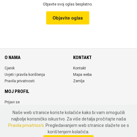
Objavite svoj oglas besplatno.
Objavite oglas
O NAMA
KONTAKT
Cjenik
Kontakt
Uvjeti i pravila korištenja
Mapa weba
Pravila privatnosti
Zemlje
MOJ PROFIL
Prijavi se
Registriraj se
Naše web stranice koriste kolačiće kako bi vam omogućili
DRUŠTVENE MREŽE
najbolje korisničko iskustvo. Za više detalja pročitajte naša
Pravila privatnosti
. Pregledavanjem web stranice slažete se s
korištenjem kolačića.