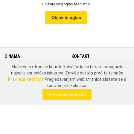
Objavite svoj oglas besplatno.
Objavite oglas
O NAMA
KONTAKT
Naše web stranice koriste kolačiće kako bi vam omogućili
Cjenik
Kontakt
najbolje korisničko iskustvo. Za više detalja pročitajte naša
Uvjeti i pravila korištenja
Mapa weba
Pravila privatnosti
. Pregledavanjem web stranice slažete se s
Pravila privatnosti
Zemlje
korištenjem kolačića.
MOJ PROFIL
Prihvaćam kolačiće
Prijavi se
Registriraj se
DRUŠTVENE MREŽE