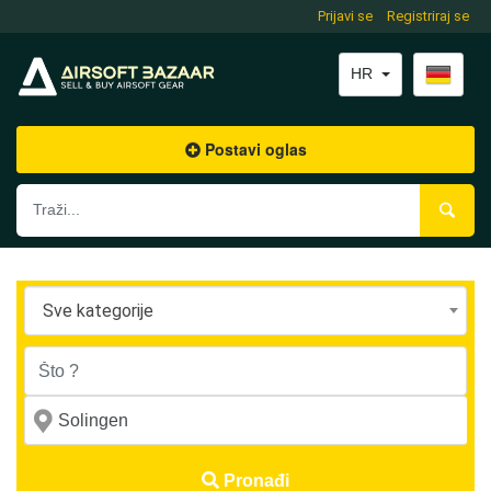
Prijavi se
Registriraj se
HR
Postavi oglas
Sve kategorije
Pronađi