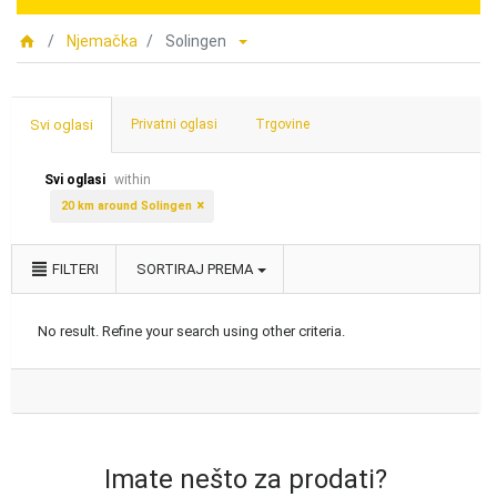
Njemačka
Solingen
Svi oglasi
Privatni oglasi
Trgovine
Svi oglasi
within
20 km around Solingen
FILTERI
SORTIRAJ PREMA
No result. Refine your search using other criteria.
Imate nešto za prodati?