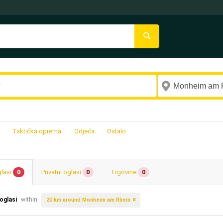
Taktička oprema
Odjeća
Ostalo
glasi
0
Privatni oglasi
0
Trgovine
0
 oglasi
within
20 km around Monheim am Rhein