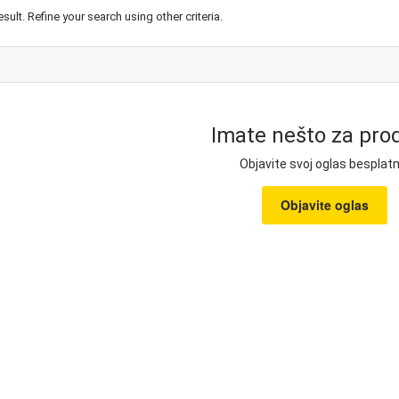
esult. Refine your search using other criteria.
Imate nešto za prod
Objavite svoj oglas besplatn
Objavite oglas