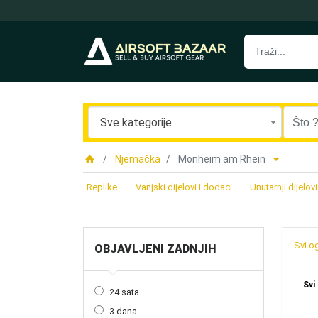
Sve kategorije
Njemačka
Monheim am Rhein
Replike
Vanjski dijelovi i dodaci
Unutarnji dijelovi
Svi o
OBJAVLJENI ZADNJIH
Svi
24 sata
3 dana