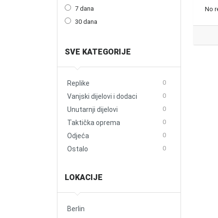
7 dana
No r
30 dana
SVE KATEGORIJE
0
Replike
0
Vanjski dijelovi i dodaci
0
Unutarnji dijelovi
0
Taktička oprema
0
Odjeća
0
Ostalo
LOKACIJE
Berlin