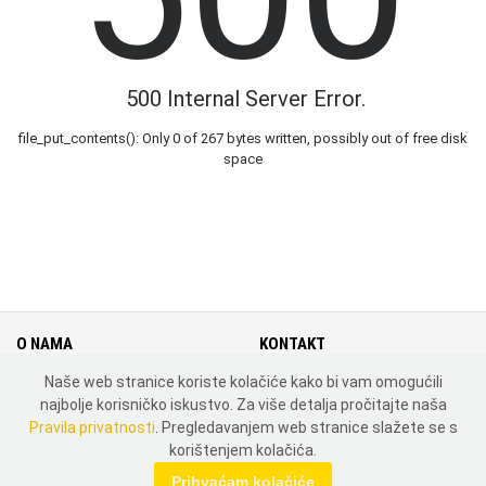
500 Internal Server Error.
file_put_contents(): Only 0 of 267 bytes written, possibly out of free disk
space
O NAMA
KONTAKT
Naše web stranice koriste kolačiće kako bi vam omogućili
Cjenik
Kontakt
najbolje korisničko iskustvo. Za više detalja pročitajte naša
Uvjeti i pravila korištenja
Mapa weba
Pravila privatnosti
. Pregledavanjem web stranice slažete se s
Pravila privatnosti
Zemlje
korištenjem kolačića.
MOJ PROFIL
Prihvaćam kolačiće