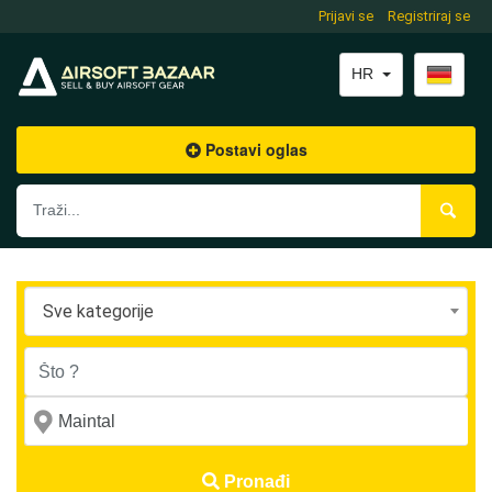
Prijavi se
Registriraj se
HR
Postavi oglas
Sve kategorije
Pronađi