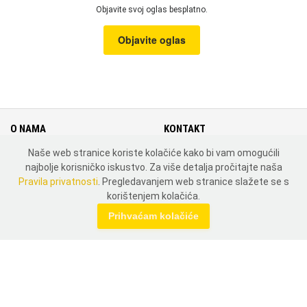
Objavite svoj oglas besplatno.
Objavite oglas
O NAMA
KONTAKT
Naše web stranice koriste kolačiće kako bi vam omogućili
Cjenik
Kontakt
najbolje korisničko iskustvo. Za više detalja pročitajte naša
Uvjeti i pravila korištenja
Mapa weba
Pravila privatnosti
. Pregledavanjem web stranice slažete se s
Pravila privatnosti
Zemlje
korištenjem kolačića.
MOJ PROFIL
Prihvaćam kolačiće
Prijavi se
Registriraj se
DRUŠTVENE MREŽE