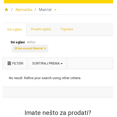
Njemačka
Maintal
Svi oglasi
Privatni oglasi
Trgovine
Svi oglasi
within
20 km around Maintal
FILTERI
SORTIRAJ PREMA
No result. Refine your search using other criteria.
Imate nešto za prodati?