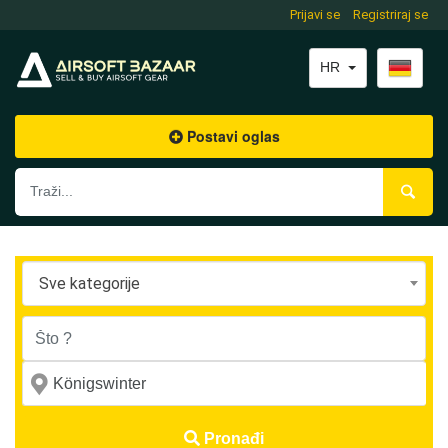
Prijavi se
Registriraj se
HR
Postavi oglas
Sve kategorije
Pronađi