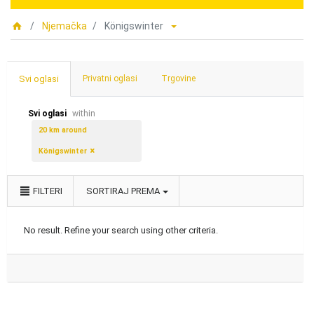
Njemačka
Königswinter
Svi oglasi
Privatni oglasi
Trgovine
Svi oglasi
within
20 km around
Königswinter
FILTERI
SORTIRAJ PREMA
No result. Refine your search using other criteria.