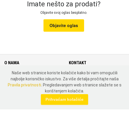
Imate nešto za prodati?
Objavite svoj oglas besplatno.
Objavite oglas
O NAMA
KONTAKT
Naše web stranice koriste kolačiće kako bi vam omogućili
Cjenik
Kontakt
najbolje korisničko iskustvo. Za više detalja pročitajte naša
Uvjeti i pravila korištenja
Mapa weba
Pravila privatnosti
. Pregledavanjem web stranice slažete se s
Pravila privatnosti
Zemlje
korištenjem kolačića.
MOJ PROFIL
Prihvaćam kolačiće
Prijavi se
Registriraj se
DRUŠTVENE MREŽE