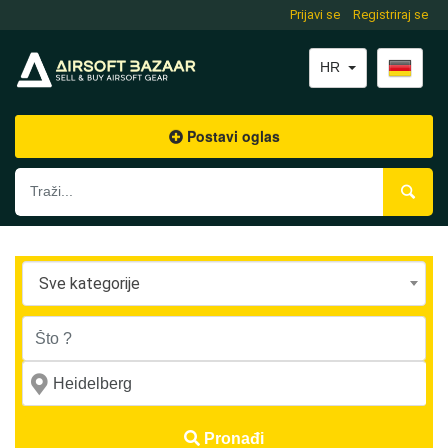
Prijavi se
Registriraj se
HR
Postavi oglas
Sve kategorije
Pronađi