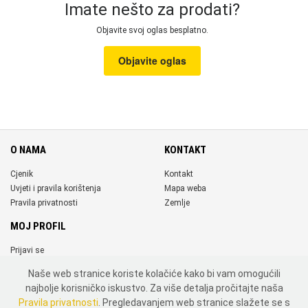
Imate nešto za prodati?
Objavite svoj oglas besplatno.
Objavite oglas
O NAMA
KONTAKT
Cjenik
Kontakt
Uvjeti i pravila korištenja
Mapa weba
Pravila privatnosti
Zemlje
MOJ PROFIL
Prijavi se
Registriraj se
Naše web stranice koriste kolačiće kako bi vam omogućili
DRUŠTVENE MREŽE
najbolje korisničko iskustvo. Za više detalja pročitajte naša
Pravila privatnosti
. Pregledavanjem web stranice slažete se s