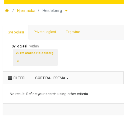
Njemačka
Heidelberg
Svi oglasi
Privatni oglasi
Trgovine
Svi oglasi
within
20 km around Heidelberg
FILTERI
SORTIRAJ PREMA
No result. Refine your search using other criteria.