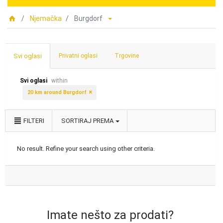
Njemačka
Burgdorf
Svi oglasi
Privatni oglasi
Trgovine
Svi oglasi
within
20 km around Burgdorf
FILTERI
SORTIRAJ PREMA
No result. Refine your search using other criteria.
Imate nešto za prodati?