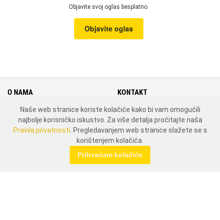
Objavite svoj oglas besplatno.
Objavite oglas
O NAMA
KONTAKT
Naše web stranice koriste kolačiće kako bi vam omogućili
Cjenik
Kontakt
najbolje korisničko iskustvo. Za više detalja pročitajte naša
Uvjeti i pravila korištenja
Mapa weba
Pravila privatnosti
. Pregledavanjem web stranice slažete se s
Pravila privatnosti
Zemlje
korištenjem kolačića.
MOJ PROFIL
Prihvaćam kolačiće
Prijavi se
Registriraj se
DRUŠTVENE MREŽE