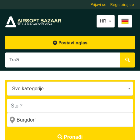
Prijavi se
Registriraj se
HR
Postavi oglas
Sve kategorije
Pronađi