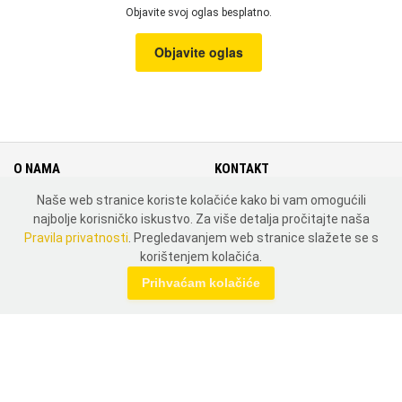
Objavite svoj oglas besplatno.
Objavite oglas
O NAMA
KONTAKT
Naše web stranice koriste kolačiće kako bi vam omogućili
Cjenik
Kontakt
najbolje korisničko iskustvo. Za više detalja pročitajte naša
Uvjeti i pravila korištenja
Mapa weba
Pravila privatnosti
. Pregledavanjem web stranice slažete se s
Pravila privatnosti
Zemlje
korištenjem kolačića.
MOJ PROFIL
Prihvaćam kolačiće
Prijavi se
Registriraj se
DRUŠTVENE MREŽE