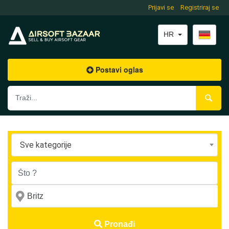
Prijavi se
Registriraj se
HR
Postavi oglas
Sve kategorije
Pronađi