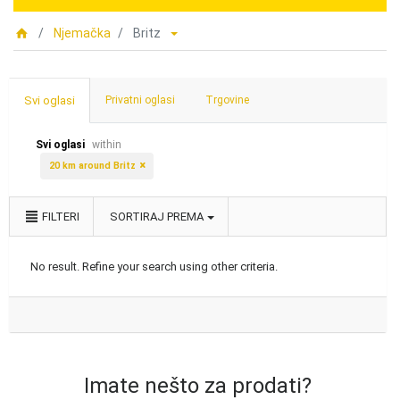
Njemačka
Britz
Svi oglasi
Privatni oglasi
Trgovine
Svi oglasi
within
20 km around Britz
FILTERI
SORTIRAJ PREMA
No result. Refine your search using other criteria.
Imate nešto za prodati?