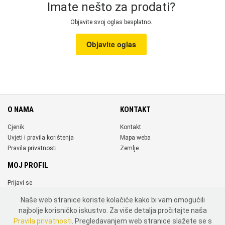
Imate nešto za prodati?
Objavite svoj oglas besplatno.
Objavite oglas
O NAMA
KONTAKT
Cjenik
Kontakt
Uvjeti i pravila korištenja
Mapa weba
Pravila privatnosti
Zemlje
MOJ PROFIL
Prijavi se
Registriraj se
Naše web stranice koriste kolačiće kako bi vam omogućili
DRUŠTVENE MREŽE
najbolje korisničko iskustvo. Za više detalja pročitajte naša
Pravila privatnosti
. Pregledavanjem web stranice slažete se s