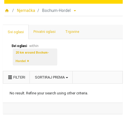
Njemačka
Bochum-Hordel
Svi oglasi
Privatni oglasi
Trgovine
Svi oglasi
within
20 km around Bochum-
Hordel
FILTERI
SORTIRAJ PREMA
No result. Refine your search using other criteria.