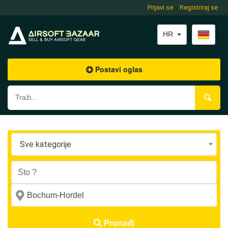
Prijavi se
Registriraj se
HR
Postavi oglas
Sve kategorije
Pronađi