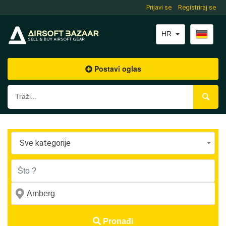
Prijavi se
Registriraj se
HR
Postavi oglas
Sve kategorije
Pronađi