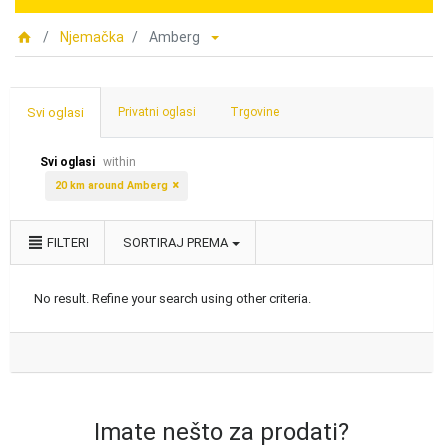
Njemačka
Amberg
Svi oglasi
Privatni oglasi
Trgovine
Svi oglasi
within
20 km around Amberg
FILTERI
SORTIRAJ PREMA
No result. Refine your search using other criteria.
Imate nešto za prodati?