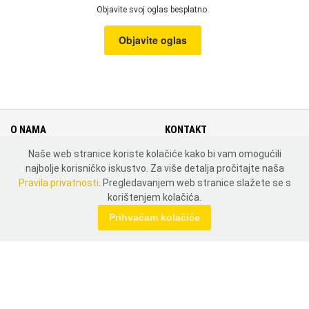
Objavite svoj oglas besplatno.
Objavite oglas
O NAMA
KONTAKT
Naše web stranice koriste kolačiće kako bi vam omogućili
Cjenik
Kontakt
najbolje korisničko iskustvo. Za više detalja pročitajte naša
Uvjeti i pravila korištenja
Mapa weba
Pravila privatnosti
. Pregledavanjem web stranice slažete se s
Pravila privatnosti
Zemlje
korištenjem kolačića.
MOJ PROFIL
Prihvaćam kolačiće
Prijavi se
Registriraj se
DRUŠTVENE MREŽE