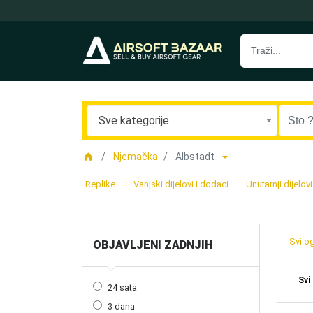
Sve kategorije
Njemačka
Albstadt
Replike
Vanjski dijelovi i dodaci
Unutarnji dijelovi
Svi o
OBJAVLJENI ZADNJIH
Svi
24 sata
3 dana