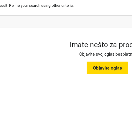
esult. Refine your search using other criteria.
Imate nešto za prod
Objavite svoj oglas besplatn
Objavite oglas