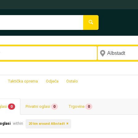
Taktička oprema
Odjeća
Ostalo
glasi
0
Privatni oglasi
0
Trgovine
0
 oglasi
within
20 km around Albstadt