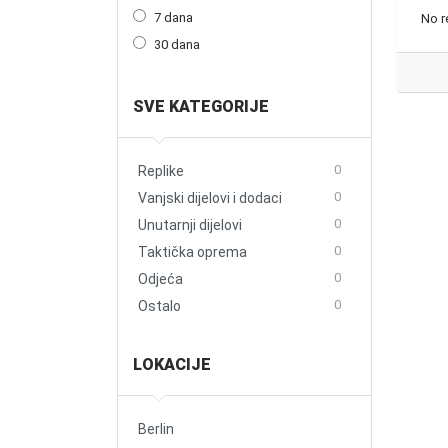
7 dana
No r
30 dana
SVE KATEGORIJE
0
Replike
0
Vanjski dijelovi i dodaci
0
Unutarnji dijelovi
0
Taktička oprema
0
Odjeća
0
Ostalo
LOKACIJE
Berlin