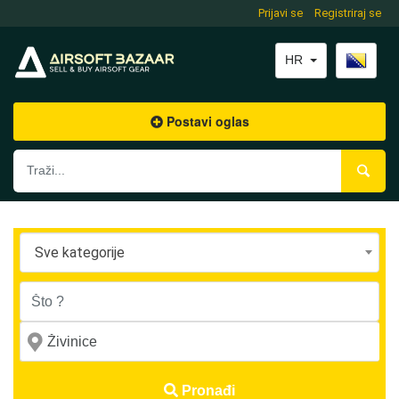
Prijavi se
Registriraj se
HR
Postavi oglas
Sve kategorije
Pronađi