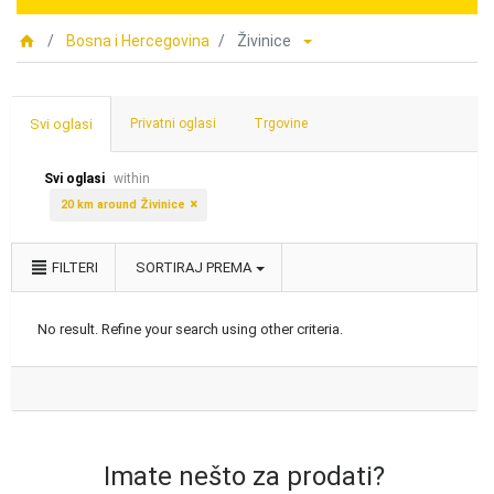
Bosna i Hercegovina
Živinice
Svi oglasi
Privatni oglasi
Trgovine
Svi oglasi
within
20 km around Živinice
FILTERI
SORTIRAJ PREMA
No result. Refine your search using other criteria.
Imate nešto za prodati?