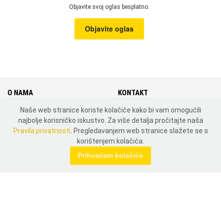
Objavite svoj oglas besplatno.
Objavite oglas
O NAMA
KONTAKT
Naše web stranice koriste kolačiće kako bi vam omogućili
Cjenik
Kontakt
najbolje korisničko iskustvo. Za više detalja pročitajte naša
Uvjeti i pravila korištenja
Mapa weba
Pravila privatnosti
. Pregledavanjem web stranice slažete se s
Pravila privatnosti
Zemlje
korištenjem kolačića.
MOJ PROFIL
Prihvaćam kolačiće
Prijavi se
Registriraj se
DRUŠTVENE MREŽE