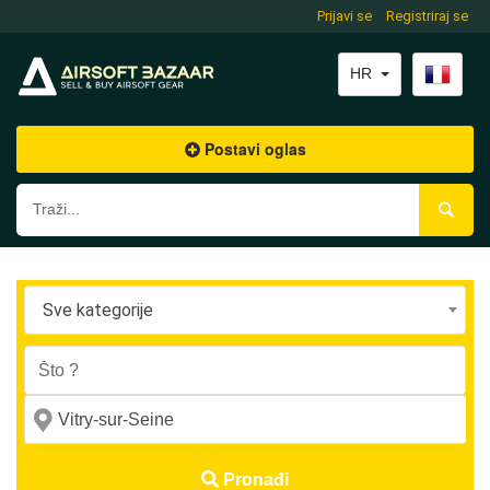
Prijavi se
Registriraj se
HR
Postavi oglas
Sve kategorije
Pronađi