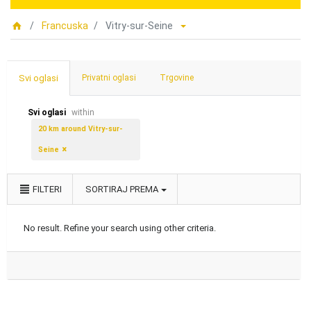
Francuska
Vitry-sur-Seine
Svi oglasi
Privatni oglasi
Trgovine
Svi oglasi
within
20 km around Vitry-sur-
Seine
FILTERI
SORTIRAJ PREMA
No result. Refine your search using other criteria.