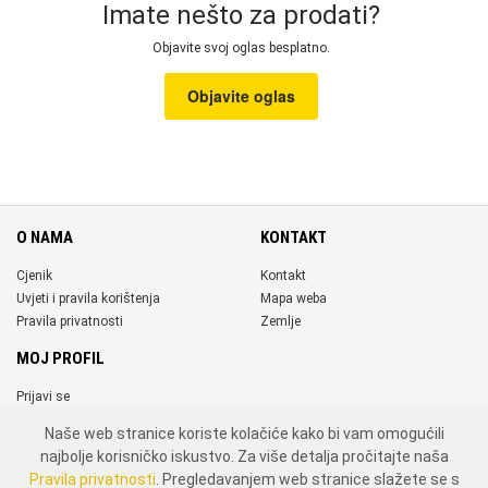
Imate nešto za prodati?
Objavite svoj oglas besplatno.
Objavite oglas
O NAMA
KONTAKT
Cjenik
Kontakt
Uvjeti i pravila korištenja
Mapa weba
Pravila privatnosti
Zemlje
MOJ PROFIL
Prijavi se
Registriraj se
Naše web stranice koriste kolačiće kako bi vam omogućili
DRUŠTVENE MREŽE
najbolje korisničko iskustvo. Za više detalja pročitajte naša
Pravila privatnosti
. Pregledavanjem web stranice slažete se s