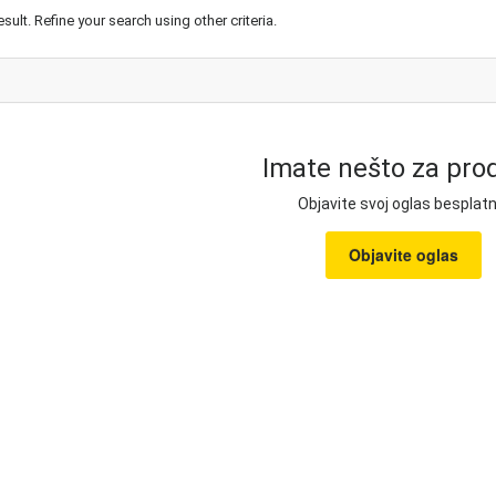
esult. Refine your search using other criteria.
Imate nešto za prod
Objavite svoj oglas besplatn
Objavite oglas