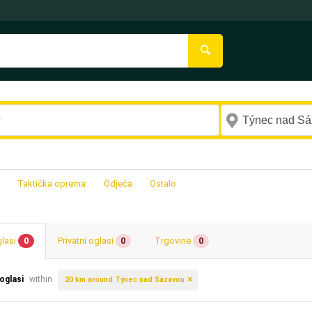
Taktička oprema
Odjeća
Ostalo
glasi
0
Privatni oglasi
0
Trgovine
0
 oglasi
within
20 km around Týnec nad Sázavou