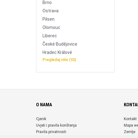
Brno
Ostrava
Pilsen
Olomouc
Liberec
České Budějovice
Hradec Králové
Pregledaj više (92)
O NAMA
KONTA
Cjenik
Kontakt
Uvjeti i pravila korištenja
Mapa w
Pravila privatnosti
Zemlje