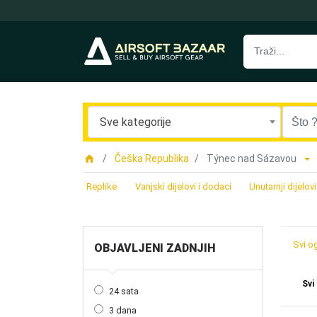
Sve kategorije
Češka Republika
Týnec nad Sázavou
Replike
Vanjski dijelovi i dodaci
Unutarnji dijelovi
Svi o
OBJAVLJENI ZADNJIH
Svi
24 sata
3 dana