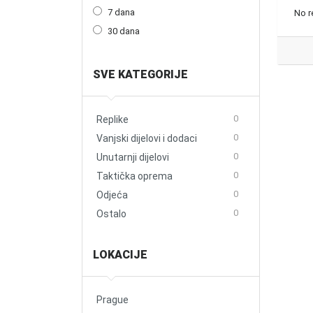
7 dana
No r
30 dana
SVE KATEGORIJE
0
Replike
0
Vanjski dijelovi i dodaci
0
Unutarnji dijelovi
0
Taktička oprema
0
Odjeća
0
Ostalo
LOKACIJE
Prague