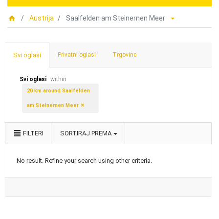
Austrija
Saalfelden am Steinernen Meer
Svi oglasi
Privatni oglasi
Trgovine
Svi oglasi
within
20 km around Saalfelden
am Steinernen Meer
FILTERI
SORTIRAJ PREMA
No result. Refine your search using other criteria.