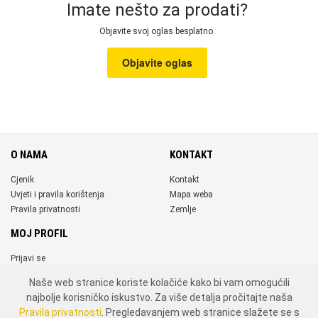
Imate nešto za prodati?
Objavite svoj oglas besplatno.
Objavite oglas
O NAMA
KONTAKT
Cjenik
Kontakt
Uvjeti i pravila korištenja
Mapa weba
Pravila privatnosti
Zemlje
MOJ PROFIL
Prijavi se
Registriraj se
Naše web stranice koriste kolačiće kako bi vam omogućili
DRUŠTVENE MREŽE
najbolje korisničko iskustvo. Za više detalja pročitajte naša
Pravila privatnosti
. Pregledavanjem web stranice slažete se s