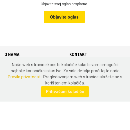
Objavite svoj oglas besplatno.
Objavite oglas
O NAMA
KONTAKT
Naše web stranice koriste kolačiće kako bi vam omogućili
Cjenik
Kontakt
najbolje korisničko iskustvo. Za više detalja pročitajte naša
Uvjeti i pravila korištenja
Mapa weba
Pravila privatnosti
. Pregledavanjem web stranice slažete se s
Pravila privatnosti
Zemlje
korištenjem kolačića.
MOJ PROFIL
Prihvaćam kolačiće
Prijavi se
Registriraj se
DRUŠTVENE MREŽE