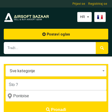
Prijavi se
Registriraj se
HR
Postavi oglas
Sve kategorije
Pronađi