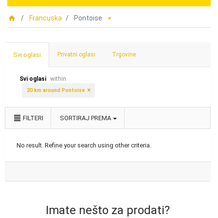
Francuska
Pontoise
Svi oglasi
Privatni oglasi
Trgovine
Svi oglasi
within
20 km around Pontoise
FILTERI
SORTIRAJ PREMA
No result. Refine your search using other criteria.
Imate nešto za prodati?