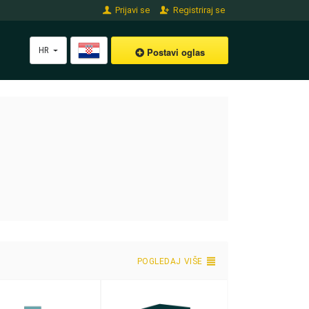
Prijavi se
Registriraj se
HR
Postavi oglas
POGLEDAJ VIŠE