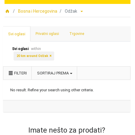
Bosna i Hercegovina
Odžak
Svi oglasi
Privatni oglasi
Trgovine
Svi oglasi
within
20 km around Odžak
FILTERI
SORTIRAJ PREMA
No result. Refine your search using other criteria.
Imate nešto za prodati?