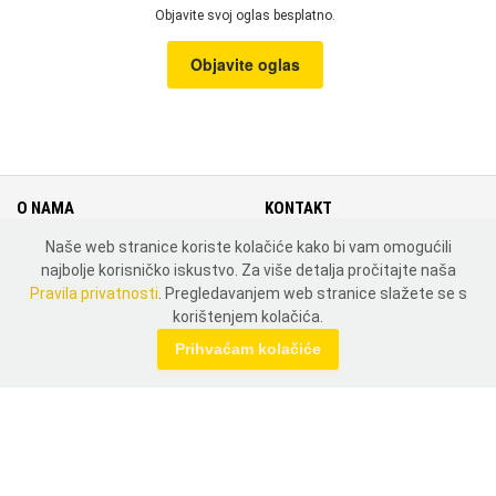
Objavite svoj oglas besplatno.
Objavite oglas
O NAMA
KONTAKT
Naše web stranice koriste kolačiće kako bi vam omogućili
Cjenik
Kontakt
najbolje korisničko iskustvo. Za više detalja pročitajte naša
Uvjeti i pravila korištenja
Mapa weba
Pravila privatnosti
. Pregledavanjem web stranice slažete se s
Pravila privatnosti
Zemlje
korištenjem kolačića.
MOJ PROFIL
Prihvaćam kolačiće
Prijavi se
Registriraj se
DRUŠTVENE MREŽE