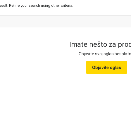
esult. Refine your search using other criteria.
Imate nešto za prod
Objavite svoj oglas besplatn
Objavite oglas