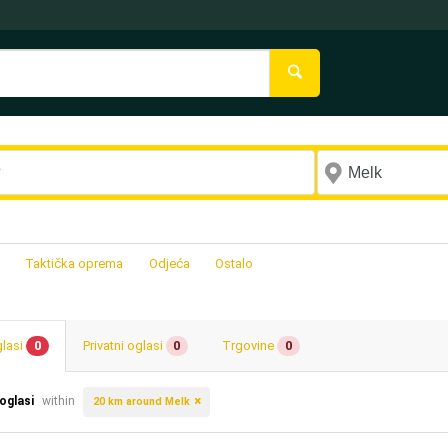
Taktička oprema
Odjeća
Ostalo
glasi
0
Privatni oglasi
0
Trgovine
0
 oglasi
within
20 km around Melk