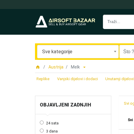
Sve kategorije
Austrija
Melk
Replike
Vanjski dijelovi i dodaci
Unutarnji dijelovi
Svi o
OBJAVLJENI ZADNJIH
Svi
24 sata
3 dana