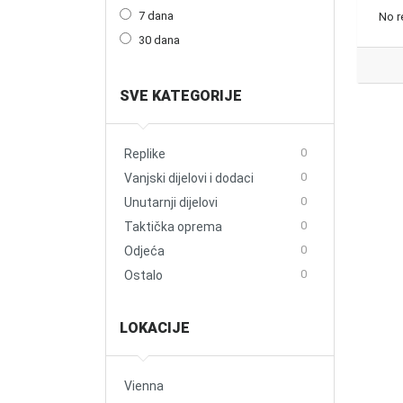
7 dana
No r
30 dana
SVE KATEGORIJE
0
Replike
0
Vanjski dijelovi i dodaci
0
Unutarnji dijelovi
0
Taktička oprema
0
Odjeća
0
Ostalo
LOKACIJE
Vienna