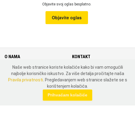
Objavite svoj oglas besplatno.
Objavite oglas
O NAMA
KONTAKT
Naše web stranice koriste kolačiće kako bi vam omogućili
Cjenik
Kontakt
najbolje korisničko iskustvo. Za više detalja pročitajte naša
Uvjeti i pravila korištenja
Mapa weba
Pravila privatnosti
. Pregledavanjem web stranice slažete se s
Pravila privatnosti
Zemlje
korištenjem kolačića.
MOJ PROFIL
Prihvaćam kolačiće
Prijavi se
Registriraj se
DRUŠTVENE MREŽE