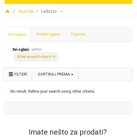
Austrija
Leibnitz
Svi oglasi
Privatni oglasi
Trgovine
Svi oglasi
within
20 km around Leibnitz
FILTERI
SORTIRAJ PREMA
No result. Refine your search using other criteria.
Imate nešto za prodati?