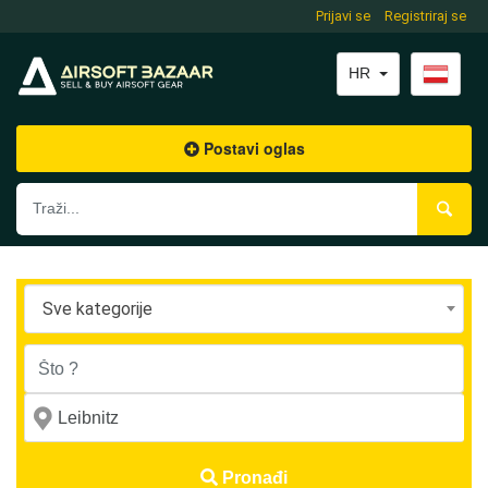
Prijavi se
Registriraj se
HR
Postavi oglas
Sve kategorije
Pronađi