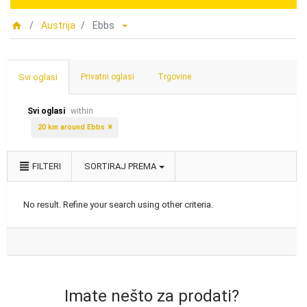
Austrija
Ebbs
Svi oglasi
Privatni oglasi
Trgovine
Svi oglasi
within
20 km around Ebbs
FILTERI
SORTIRAJ PREMA
No result. Refine your search using other criteria.
Imate nešto za prodati?