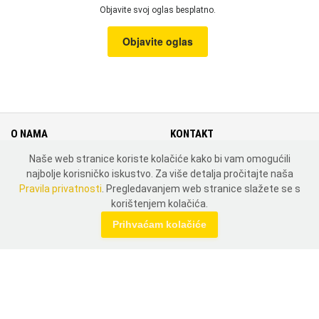
Objavite svoj oglas besplatno.
Objavite oglas
O NAMA
KONTAKT
Naše web stranice koriste kolačiće kako bi vam omogućili
Cjenik
Kontakt
najbolje korisničko iskustvo. Za više detalja pročitajte naša
Uvjeti i pravila korištenja
Mapa weba
Pravila privatnosti
. Pregledavanjem web stranice slažete se s
Pravila privatnosti
Zemlje
korištenjem kolačića.
MOJ PROFIL
Prihvaćam kolačiće
Prijavi se
Registriraj se
DRUŠTVENE MREŽE