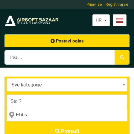
Prijavi se
Registriraj se
HR
Postavi oglas
Sve kategorije
Pronađi