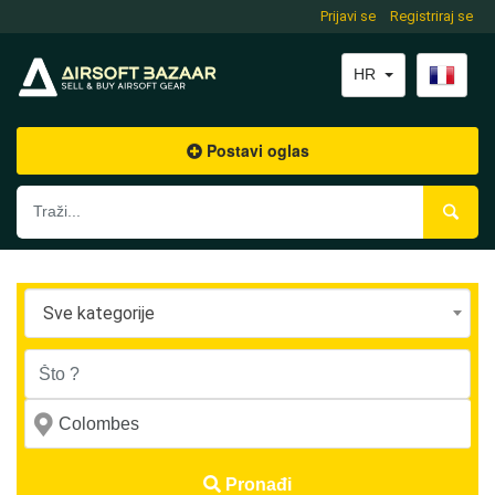
Prijavi se
Registriraj se
HR
Postavi oglas
Sve kategorije
Pronađi