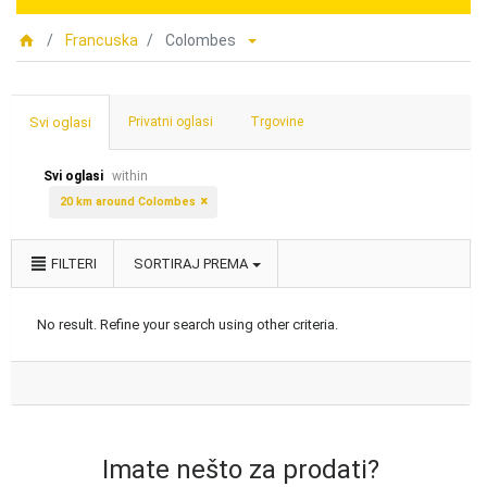
Francuska
Colombes
Svi oglasi
Privatni oglasi
Trgovine
Svi oglasi
within
20 km around Colombes
FILTERI
SORTIRAJ PREMA
No result. Refine your search using other criteria.
Imate nešto za prodati?