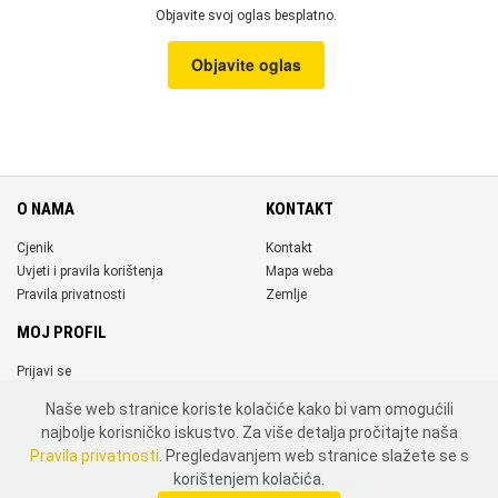
Objavite svoj oglas besplatno.
Objavite oglas
O NAMA
KONTAKT
Cjenik
Kontakt
Uvjeti i pravila korištenja
Mapa weba
Pravila privatnosti
Zemlje
MOJ PROFIL
Prijavi se
Registriraj se
Naše web stranice koriste kolačiće kako bi vam omogućili
DRUŠTVENE MREŽE
najbolje korisničko iskustvo. Za više detalja pročitajte naša
Pravila privatnosti
. Pregledavanjem web stranice slažete se s
korištenjem kolačića.