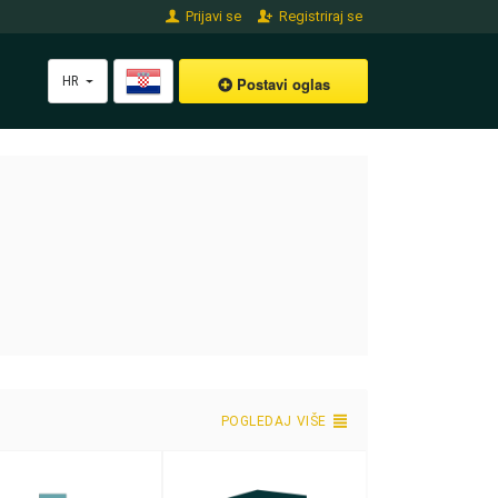
Prijavi se
Registriraj se
HR
Postavi oglas
POGLEDAJ VIŠE