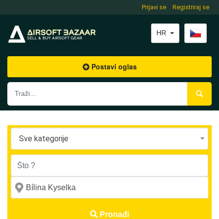
Prijavi se
Registriraj se
HR
Postavi oglas
Sve kategorije
Pronađi