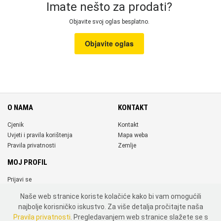
Imate nešto za prodati?
Objavite svoj oglas besplatno.
Objavite oglas
O NAMA
KONTAKT
Cjenik
Kontakt
Uvjeti i pravila korištenja
Mapa weba
Pravila privatnosti
Zemlje
MOJ PROFIL
Prijavi se
Registriraj se
Naše web stranice koriste kolačiće kako bi vam omogućili
DRUŠTVENE MREŽE
najbolje korisničko iskustvo. Za više detalja pročitajte naša
Pravila privatnosti
. Pregledavanjem web stranice slažete se s