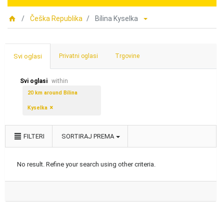
Češka Republika
Bílina Kyselka
Svi oglasi
Privatni oglasi
Trgovine
Svi oglasi
within
20 km around Bílina
Kyselka
FILTERI
SORTIRAJ PREMA
No result. Refine your search using other criteria.