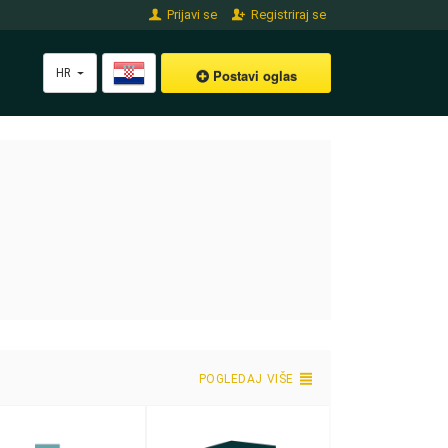
Prijavi se
Registriraj se
HR
Postavi oglas
POGLEDAJ VIŠE